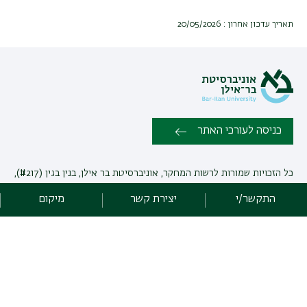
תאריך עדכון אחרון : 20/05/2026
כניסה לעורכי האתר
כל הזכויות שמורות לרשות המחקר, אוניברסיטת בר אילן, בנין בגין (#217),
רמת גן 590002 ישראל | טלפון: 972-3-5318404 |
יצירת קשר
התקשר/י
יצירת קשר
מיקום
פיתוח:
אגף תקשוב, אוניברסיטת בר-אילן
הצהרת נגישות
מדיניות פרטיות
אקדימה בר-אילן