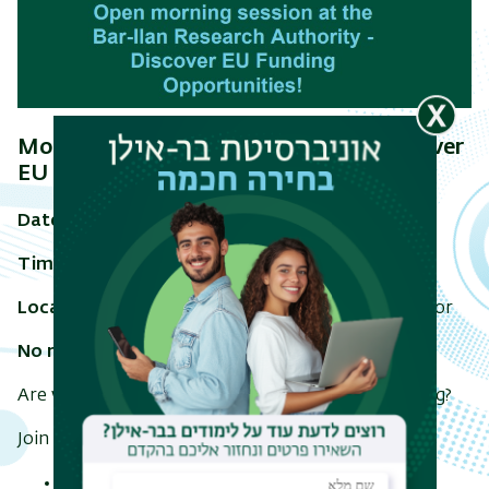
Monthly Open Morning Session - Discover
EU Funding Opportunities
th
Date:
Thursday,
June 18
, 2026
Time:
10:00-12:00
Location:
Research Authority, building 217, first floor
No registration required- just drop in!
Are you a researcher looking to tap into EU funding?
Join our monthly Open Morning to:
Learn about Horizon Europe, ERC, Marie