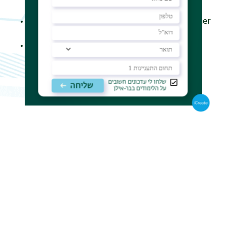
Skłodowska-Curie, and other programs
Get expert tips on proposal writing and partner
search
Connect with support staff